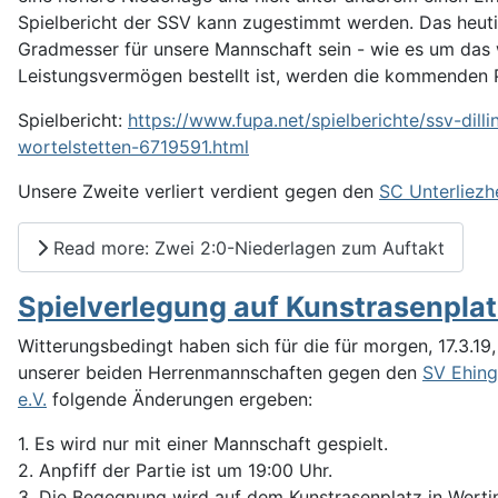
Spielbericht der SSV kann zugestimmt werden. Das heutig
Gradmesser für unsere Mannschaft sein - wie e
s um das
Leistungsvermögen bestellt ist, werden die kommenden Pa
Spielbericht:
https://www.fupa.net/spielberichte/ssv-dill
wortelstetten-6719591.html
Unsere Zweite verliert verdient gegen den
SC Unterliezh
Read more: Zwei 2:0-Niederlagen zum Auftakt
Spielverlegung auf Kunstrasenplat
Witterungsbedingt haben sich für die für morgen, 17.3.19
unserer beiden Herrenmannschaften gegen den
SV Ehing
e.V.
folgende Änderungen ergeben:
1. Es wird nur mit einer Mannschaft gespielt.
2. Anpfiff der Partie ist um 19:00 Uhr.
3. Die Begegnung wird auf dem Kunstrasenplatz in Werti